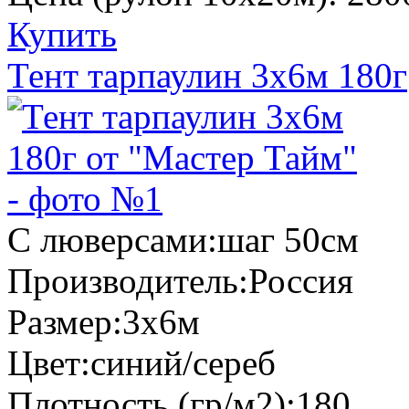
Купить
Тент тарпаулин 3х6м 180г
С люверсами:
шаг 50см
Производитель:
Россия
Размер:
3х6м
Цвет:
синий/сереб
Плотность (гр/м2):
180