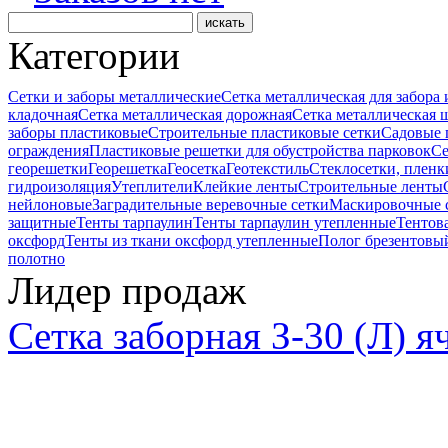
Категории
Сетки и заборы металлические
Сетка металлическая для забора
кладочная
Сетка металлическая дорожная
Сетка металлическая
заборы пластиковые
Строительные пластиковые сетки
Садовые 
ограждения
Пластиковые решетки для обустройства парковок
Се
георешетки
Георешетка
Геосетка
Геотекстиль
Стеклосетки, пленк
гидроизоляция
Утеплители
Клейкие ленты
Строительные ленты
нейлоновые
Заградительные веревочные сетки
Маскировочные 
защитные
Тенты тарпаулин
Тенты тарпаулин утепленные
Тентова
оксфорд
Тенты из ткани оксфорд утепленные
Полог брезентовы
полотно
Лидер продаж
Сетка заборная З-30 (Л) 