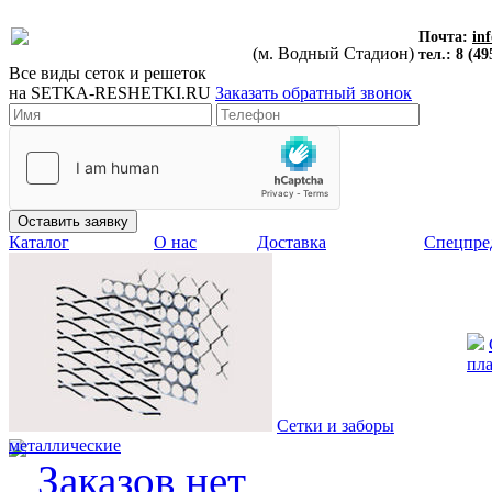
Почта:
in
(м. Водный Стадион)
тел.: 8 (49
Все виды сеток и решеток
на
SETKA-RESHETKI.RU
Заказать обратный звонок
Каталог
О нас
Доставка
Спецпре
пл
Сетки и заборы
металлические
Заказов нет