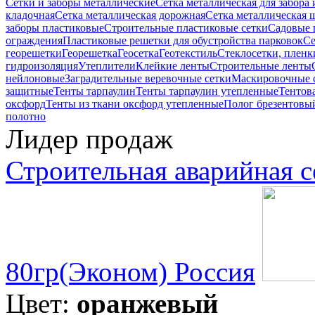
Сетки и заборы металлические
Сетка металлическая для забора
кладочная
Сетка металлическая дорожная
Сетка металлическая
заборы пластиковые
Строительные пластиковые сетки
Садовые 
ограждения
Пластиковые решетки для обустройства парковок
Се
георешетки
Георешетка
Геосетка
Геотекстиль
Стеклосетки, пленк
гидроизоляция
Утеплители
Клейкие ленты
Строительные ленты
нейлоновые
Заградительные веревочные сетки
Маскировочные 
защитные
Тенты тарпаулин
Тенты тарпаулин утепленные
Тентова
оксфорд
Тенты из ткани оксфорд утепленные
Полог брезентовы
полотно
Лидер продаж
Строительная аварийная с
80гр(Эконом) Россия
Цвет:
оранжевый