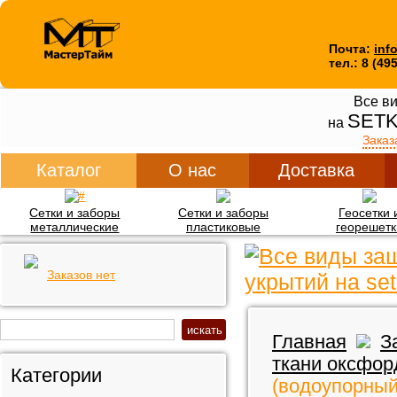
Почта:
inf
тел.: 8 (49
Все ви
SETK
на
Заказ
Каталог
О нас
Доставка
Сетки и заборы
Сетки и заборы
Геосетки 
металлические
пластиковые
георешетк
Заказов нет
Главная
З
ткани оксфор
Категории
(водоупорный