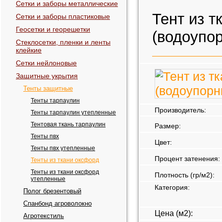
Сетки и заборы металлические
Тент из т
Сетки и заборы пластиковые
Геосетки и георешетки
(водоупо
Стеклосетки, пленки и ленты
клейкие
Сетки нейлоновые
Защитные укрытия
Тенты защитные
Тенты тарпаулин
Производитель:
Тенты тарпаулин утепленные
Тентовая ткань тарпаулин
Размер:
Тенты пвх
Цвет:
Тенты пвх утепленные
Процент затенения:
Тенты из ткани оксфорд
Тенты из ткани оксфорд
Плотность (гр/м2):
утепленные
Категория:
Полог брезентовый
Спанбонд агроволокно
Цена (м2):
Агротекстиль