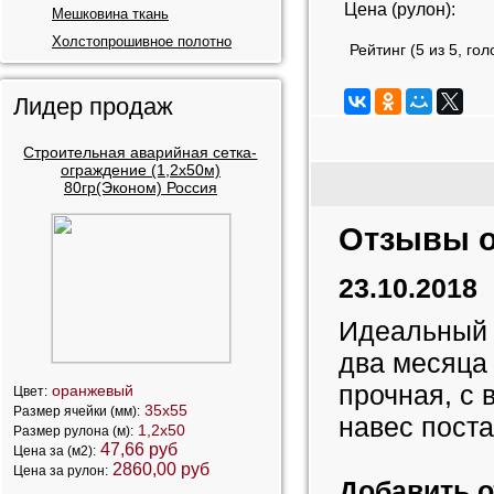
Цена (рулон):
Мешковина ткань
Холстопрошивное полотно
Рейтинг (
5
из
5
, го
Лидер продаж
Строительная аварийная сетка-
ограждение (1,2х50м)
80гр(Эконом) Россия
Отзывы о
23.10.2018
Идеальный т
два месяца 
прочная, с
оранжевый
Цвет:
35х55
Размер ячейки (мм):
навес поста
1,2х50
Размер рулона (м):
47,66 руб
Цена за (м2):
2860,00 руб
Цена за рулон:
Добавить 