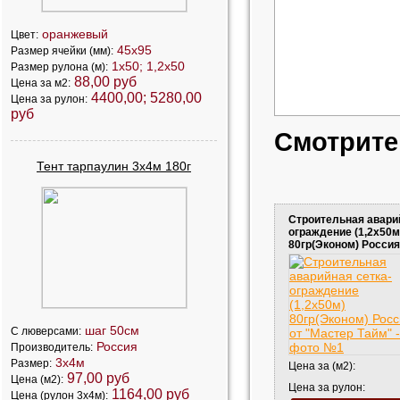
оранжевый
Цвет:
45х95
Размер ячейки (мм):
1х50; 1,2х50
Размер рулона (м):
88,00 руб
Цена за м2:
4400,00; 5280,00
Цена за рулон:
руб
Смотрите
Тент тарпаулин 3х4м 180г
Строительная авари
ограждение (1,2х50м
80гр(Эконом) Россия
шаг 50см
С люверсами:
Россия
Производитель:
3х4м
Размер:
Цена за (м2):
97,00 руб
Цена (м2):
Цена за рулон:
1164,00 руб
Цена (рулон 3х4м):