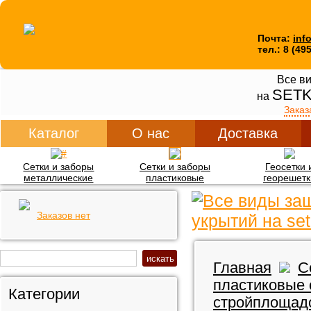
Почта:
inf
тел.: 8 (49
Все ви
SETK
на
Заказ
Каталог
О нас
Доставка
Сетки и заборы
Сетки и заборы
Геосетки 
металлические
пластиковые
георешетк
Заказов нет
Главная
С
пластиковые 
Категории
стройплощад