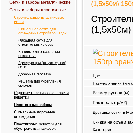
Сетки и заборы металлические
(1,5х50м) 150
Сетки и заборы пластиковые
Строител
Строительные пластиковые
сетки
(1,5х50м)
Сигнальная сетка для
ограждения стройплощадок
Фасадная сетка для
строительных лесов
Банеры для ограждений
штакетник
Армирующая (штукатурная)
сетка
Дорожная геосетка
Цвет:
Решетка для укрепления
Размер ячейки (мм):
склонов
Размер рулона (м):
Садовые пластиковые сетки и
решетки
Плотность (гр/м2):
Пластиковые заборы
Сигнальные дорожные
Доставка сетки в Мо
ограждения
Скидка на объем зак
Пластиковые решетки для
обустройства парковок
Категория: