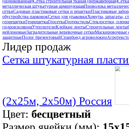
(оцинкованная)
Сетка строительная тканая (нержавеющая)
Сетка
металлическая штукатурная армирующая
Проволока металличес
сетки
Садовые пластиковые сетки и решетки
Пластиковые забо
обустройства парковок
Сетки для упаковки
Хомуты, шпагаты, ст
георешетки
Георешетка
Геосетка
Геотекстиль
Стеклосетки, пленк
гидроизоляция
Утеплители
Клейкие ленты
Строительные ленты
нейлоновые
Заградительные веревочные сетки
Маскировочные 
защитные
Полог брезентовый
Спанбонд агроволокно
Агротекст
Лидер продаж
Сетка штукатурная пласти
(2х25м, 2х50м) Россия
Цвет:
бесцветный
Размер ячейки (мм):
15х1