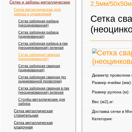
Сетки и заборы металлические
2,5мм/50х50м
Сетка металлическая для
забора и ограждений
Сетка св
Сетка заборная рабица
(неоцинкованная)
(неоцинк
Сетка заборная рабица
(оцинкованная)
Сетка заборная рабица в пвх
(неоцинкованная) зеленая
Сетка заборная сварная
(неоцинкованная)
Сетка заборная сварная
(оцинкованная)
Диаметр проволоки 
Сетка заборная сварная (из
оцинкованной проволоки)
Размер ячейки (мм):
Сетка заборная сварная в пвх
Размер рулона (м):
(неоцинкованная) зеленая
Столбы металлические для
Вес (м2),кг:
забора
Сетка металлическая
Доставка сетки в Мо
строительная
Категория:
Сетка металлическая
кладочная