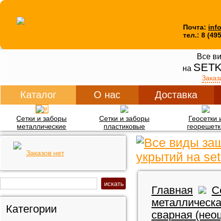
Почта:
inf
тел.: 8 (49
Все ви
SETK
на
Заказ
Каталог
О нас
Доставка
Сетки и заборы
Сетки и заборы
Геосетки 
металлические
пластиковые
георешетк
Заказов нет
Главная
С
металлическа
Категории
сварная (нео