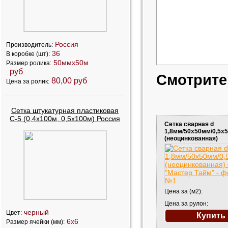
Россия
Производитель:
36
В коробке (шт):
50ммх50м
Размер ролика:
руб
:
Смотрите
80,00 руб
Цена за ролик:
Сетка штукатурная пластиковая
С-5 (0,4х100м, 0,5х100м) Россия
Сетка сварная d
1,8мм/50х50мм/0,5х
(неоцинкованная)
Цена за (м2):
Цена за рулон:
черный
Цвет:
Купить
6х6
Размер ячейки (мм):