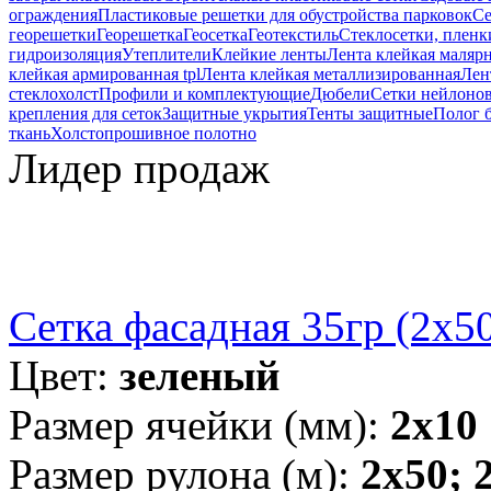
ограждения
Пластиковые решетки для обустройства парковок
Се
георешетки
Георешетка
Геосетка
Геотекстиль
Стеклосетки, пленк
гидроизоляция
Утеплители
Клейкие ленты
Лента клейкая маляр
клейкая армированная tpl
Лента клейкая металлизированная
Лен
стеклохолст
Профили и комплектующие
Дюбели
Сетки нейлоно
крепления для сеток
Защитные укрытия
Тенты защитные
Полог 
ткань
Холстопрошивное полотно
Лидер продаж
Сетка фасадная 35гр (2х5
Цвет:
зеленый
Размер ячейки (мм):
2х10
Размер рулона (м):
2х50; 