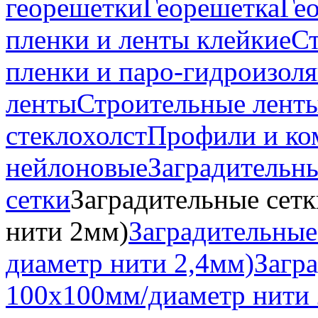
георешетки
Георешетка
Гео
пленки и ленты клейкие
Ст
пленки и паро-гидроизол
ленты
Строительные лент
стеклохолст
Профили и к
нейлоновые
Заградительн
сетки
Заградительные сет
нити 2мм)
Заградительные
диаметр нити 2,4мм)
Загра
100х100мм/диаметр нити 