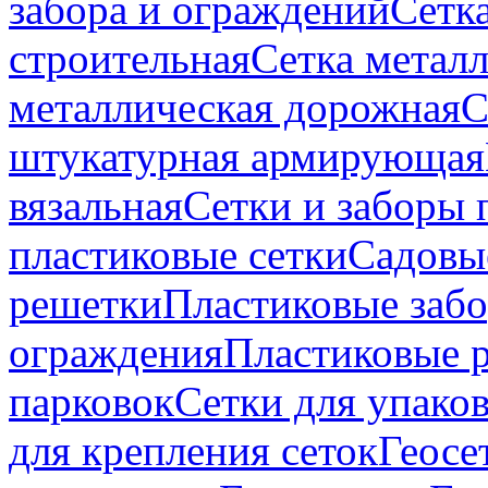
забора и ограждений
Сетк
строительная
Сетка метал
металлическая дорожная
С
штукатурная армирующая
вязальная
Сетки и заборы 
пластиковые сетки
Садовые
решетки
Пластиковые заб
ограждения
Пластиковые р
парковок
Сетки для упако
для крепления сеток
Геосе