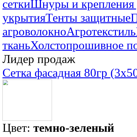
сетки
Шнуры и крепления 
укрытия
Тенты защитные
П
агроволокно
Агротекстиль
ткань
Холстопрошивное п
Лидер продаж
Сетка фасадная 80гр (3х5
Цвет:
темно-зеленый